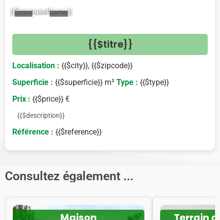
{{$carouselItems}}
<
>
{{$titre}}
Localisation :
{{$city}}, {{$zipcode}}
Superficie :
{{$superficie}} m²
Type :
{{$type}}
Prix :
{{$price}} €
{{$description}}
Référence :
{{$reference}}
Consultez également ...
Maison
Terrain c