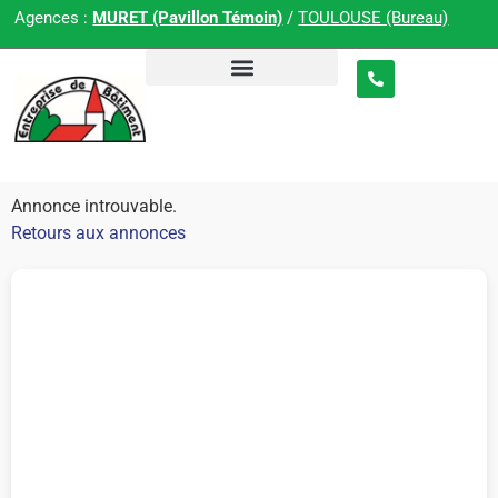
Agences :
MURET (Pavillon Témoin)
/
TOULOUSE (Bureau)
Annonce introuvable.
Retours aux annonces