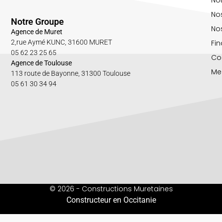
No
Notre Groupe
Nos
Agence de Muret
Fin
2,rue Aymé KUNC, 31600 MURET
05 62 23 25 65
Co
Agence de Toulouse
Me
113 route de Bayonne, 31300 Toulouse
05 61 30 34 94
© 2026 - Constructions Muretaines
Constructeur en Occitanie