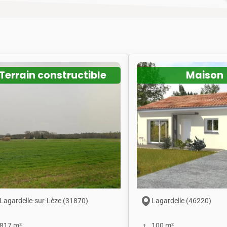
Terrain constructible
Maison
Lagardelle-sur-Lèze (31870)
Lagardelle (46220)
817 m²
100 m²