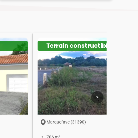
Terrain constructible
>
Marquefave (31390)
706 m²