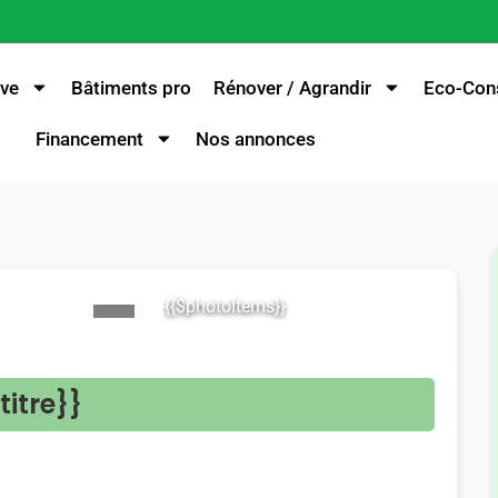
ve
Bâtiments pro
Rénover / Agrandir
Eco-Cons
Financement
Nos annonces
{{$photoItems}}
>
titre}}