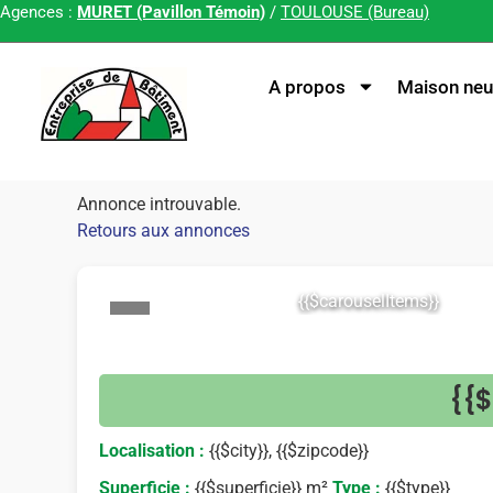
Agences :
MURET (Pavillon Témoin)
/
TOULOUSE (Bureau)
A propos
Maison neu
Annonce introuvable.
Retours aux annonces
{{$carouselItems}}
<
{{$
Localisation :
{{$city}}, {{$zipcode}}
Superficie :
{{$superficie}} m²
Type :
{{$type}}