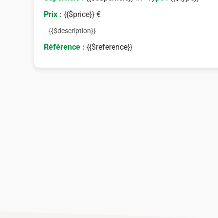
Prix :
{{$price}} €
{{$description}}
Référence :
{{$reference}}