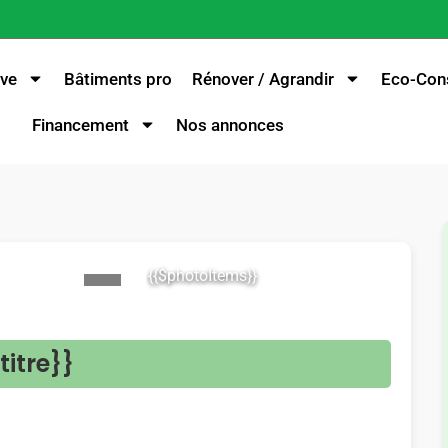
ve
Bâtiments pro
Rénover / Agrandir
Eco-Cons
Financement
Nos annonces
{{$photoItems}}
>
titre}}