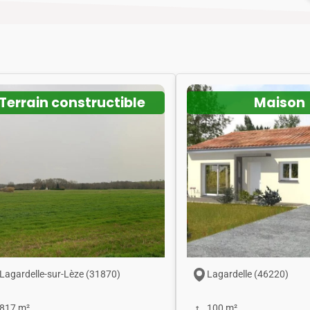
Terrain constructible
Maison
Lagardelle-sur-Lèze (31870)
Lagardelle (46220)
817 m²
100 m²