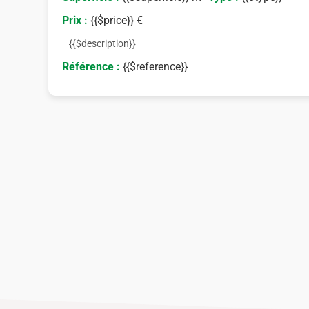
Prix :
{{$price}} €
{{$description}}
Référence :
{{$reference}}