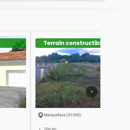
Terrain constructible
>
Marquefave (31390)
706 m²