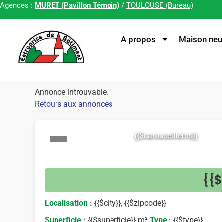
Agences :
MURET (Pavillon Témoin)
/
TOULOUSE (Bureau)
A propos
Maison neu
Annonce introuvable.
Retours aux annonces
{{$carouselItems}}
<
{{$
Localisation :
{{$city}}, {{$zipcode}}
Superficie :
{{$superficie}} m²
Type :
{{$type}}