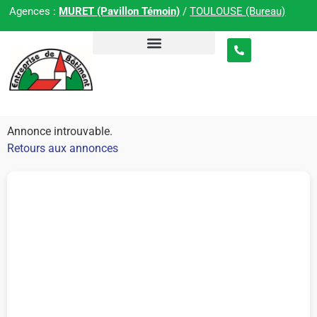
Agences :
MURET (Pavillon Témoin)
/
TOULOUSE (Bureau)
Annonce introuvable.
Retours aux annonces