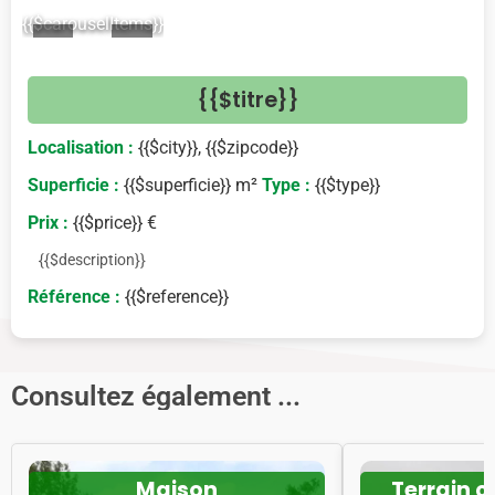
{{$carouselItems}}
<
>
{{$titre}}
Localisation :
{{$city}}, {{$zipcode}}
Superficie :
{{$superficie}} m²
Type :
{{$type}}
Prix :
{{$price}} €
{{$description}}
Référence :
{{$reference}}
Consultez également ...
Maison
Terrain c