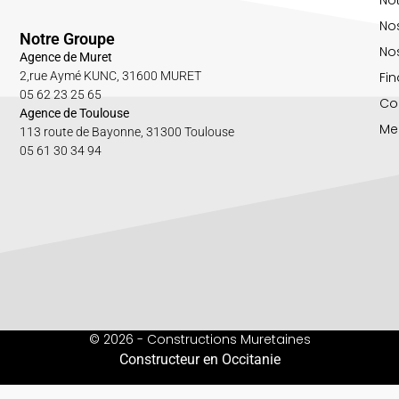
No
Notre Groupe
Nos
Agence de Muret
Fin
2,rue Aymé KUNC, 31600 MURET
05 62 23 25 65
Co
Agence de Toulouse
Me
113 route de Bayonne, 31300 Toulouse
05 61 30 34 94
© 2026 - Constructions Muretaines
Constructeur en Occitanie