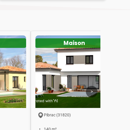
Maison
>
Pibrac (31820)
140 m²