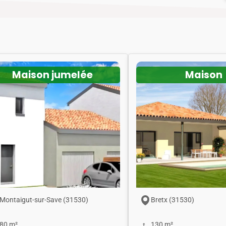
Maison jumelée
Maison
Montaigut-sur-Save (31530)
Bretx (31530)
80 m²
130 m²