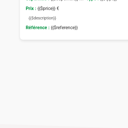
Prix :
{{$price}} €
{{$description}}
Référence :
{{$reference}}