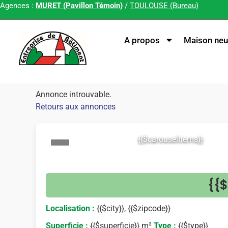
Agences :
MURET (Pavillon Témoin)
/
TOULOUSE (Bureau)
A propos
Maison neu
Annonce introuvable.
Retours aux annonces
{{$carouselItems}}
<
{{$
Localisation :
{{$city}}, {{$zipcode}}
Superficie :
{{$superficie}} m²
Type :
{{$type}}