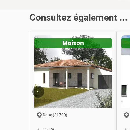
Consultez également ...
Maison
<
Daux (31700)
110 m²