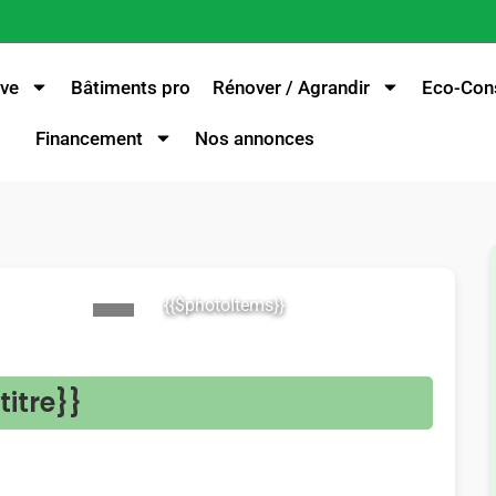
ve
Bâtiments pro
Rénover / Agrandir
Eco-Cons
Financement
Nos annonces
{{$photoItems}}
>
titre}}