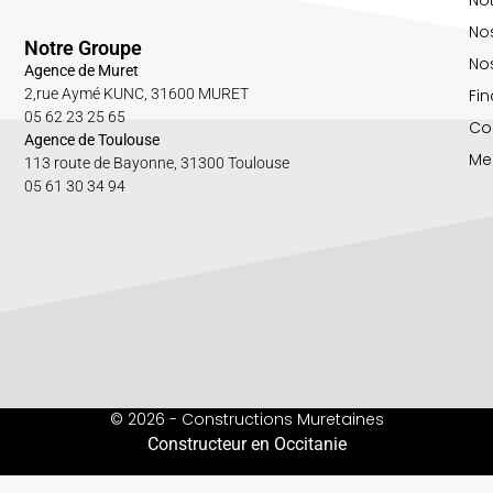
No
Notre Groupe
Nos
Agence de Muret
Fin
2,rue Aymé KUNC, 31600 MURET
05 62 23 25 65
Co
Agence de Toulouse
Me
113 route de Bayonne, 31300 Toulouse
05 61 30 34 94
© 2026 - Constructions Muretaines
Constructeur en Occitanie