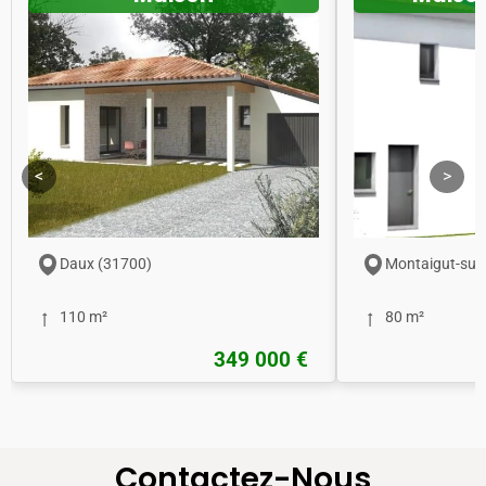
<
>
Daux (31700)
Montaigut-sur
110 m²
80 m²
349 000 €
Contactez-Nous