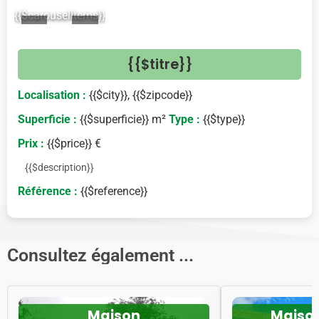
{{$carouselItems}}
<
>
{{$titre}}
Localisation :
{{$city}}, {{$zipcode}}
Superficie :
{{$superficie}} m²
Type :
{{$type}}
Prix :
{{$price}} €
{{$description}}
Référence :
{{$reference}}
Consultez également ...
Maison
Maiso