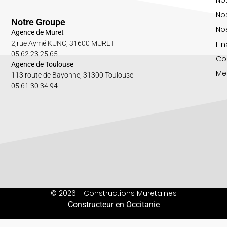
No
Notre Groupe
Nos
Agence de Muret
Fin
2,rue Aymé KUNC, 31600 MURET
05 62 23 25 65
Co
Agence de Toulouse
Me
113 route de Bayonne, 31300 Toulouse
05 61 30 34 94
© 2026 - Constructions Muretaines
Constructeur en Occitanie