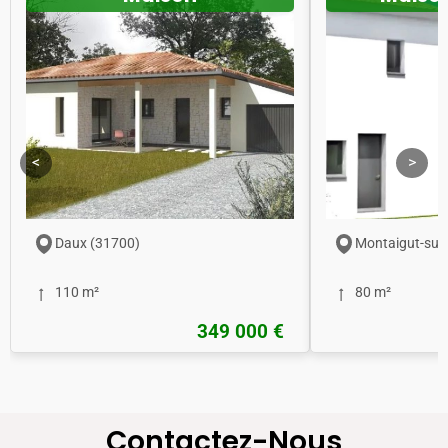
<
>
Daux (31700)
Montaigut-sur
110 m²
80 m²
349 000 €
Contactez-Nous