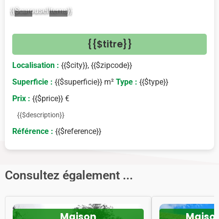
{{$carouselItems}}
<
>
{{$titre}}
Localisation :
{{$city}}, {{$zipcode}}
Superficie :
{{$superficie}} m²
Type :
{{$type}}
Prix :
{{$price}} €
{{$description}}
Référence :
{{$reference}}
Consultez également ...
Maison
Maiso