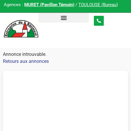
Agences :
MURET (Pavillon Témoin)
/
TOULOUSE (Bureau)
Annonce introuvable.
Retours aux annonces