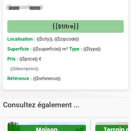
{{$carouselItems}}
<
>
{{$titre}}
Localisation :
{{$city}}, {{$zipcode}}
Superficie :
{{$superficie}} m²
Type :
{{$type}}
Prix :
{{$price}} €
{{$description}}
Référence :
{{$reference}}
Consultez également ...
Maison
Terrain c