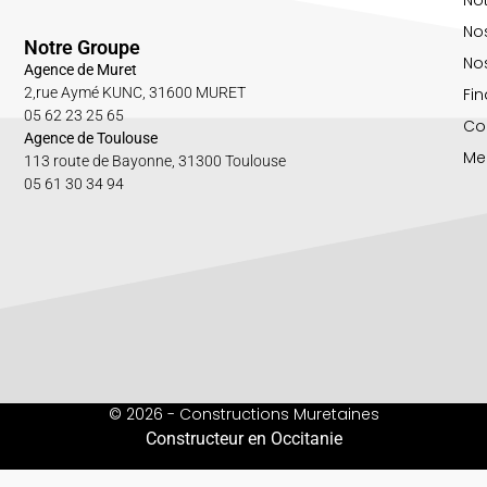
No
Notre Groupe
Nos
Agence de Muret
Fin
2,rue Aymé KUNC, 31600 MURET
05 62 23 25 65
Co
Agence de Toulouse
Me
113 route de Bayonne, 31300 Toulouse
05 61 30 34 94
© 2026 - Constructions Muretaines
Constructeur en Occitanie