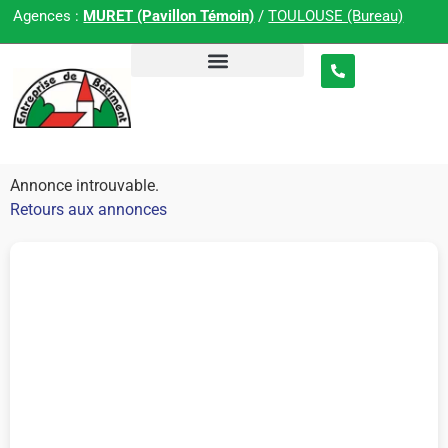
Agences :
MURET (Pavillon Témoin)
/
TOULOUSE (Bureau)
Annonce introuvable.
Retours aux annonces