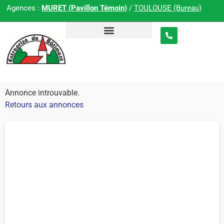
Agences :
MURET (Pavillon Témoin)
/
TOULOUSE (Bureau)
Annonce introuvable.
Retours aux annonces