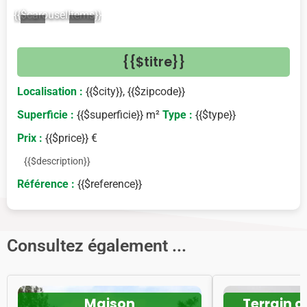
{{$carouselItems}}
<
>
{{$titre}}
Localisation :
{{$city}}, {{$zipcode}}
Superficie :
{{$superficie}} m²
Type :
{{$type}}
Prix :
{{$price}} €
{{$description}}
Référence :
{{$reference}}
Consultez également ...
Maison
Terrain c