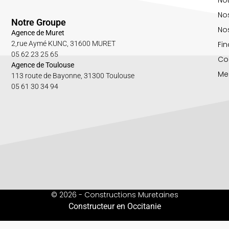
No
Notre Groupe
Nos
Agence de Muret
Fin
2,rue Aymé KUNC, 31600 MURET
05 62 23 25 65
Co
Agence de Toulouse
Me
113 route de Bayonne, 31300 Toulouse
05 61 30 34 94
© 2026 - Constructions Muretaines
Constructeur en Occitanie