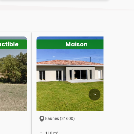
uctible
Maison
>
Eaunes (31600)
110 m²