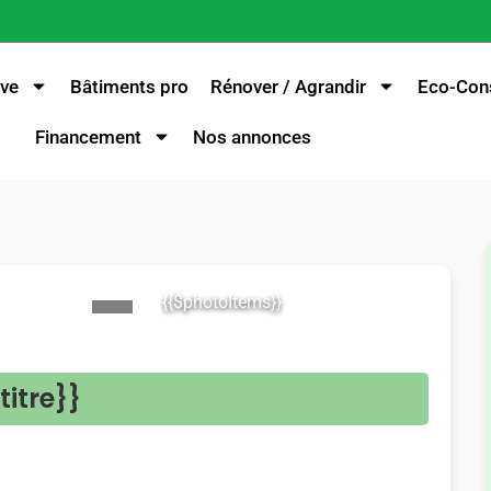
ve
Bâtiments pro
Rénover / Agrandir
Eco-Cons
Financement
Nos annonces
{{$photoItems}}
>
titre}}