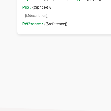
Prix :
{{$price}} €
{{$description}}
Référence :
{{$reference}}