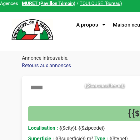
Agences :
MURET (Pavillon Témoin)
/
TOULOUSE (Bureau)
A propos
Maison neu
Annonce introuvable.
Retours aux annonces
{{$carouselItems}}
<
{{$
Localisation :
{{$city}}, {{$zipcode}}
Superficie :
{{$superficie}} m²
Type :
{{$type}}