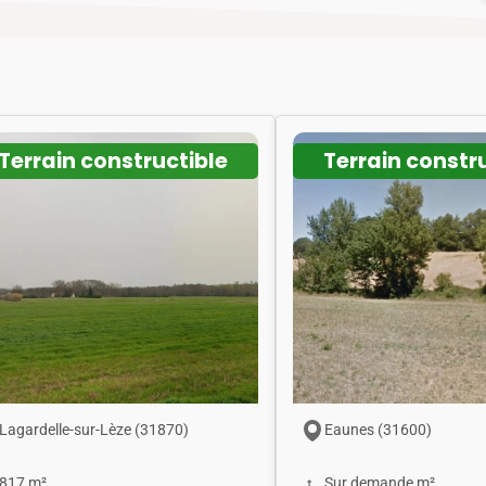
Terrain constructible
Terrain constr
Lagardelle-sur-Lèze (31870)
Eaunes (31600)
817 m²
Sur demande m²