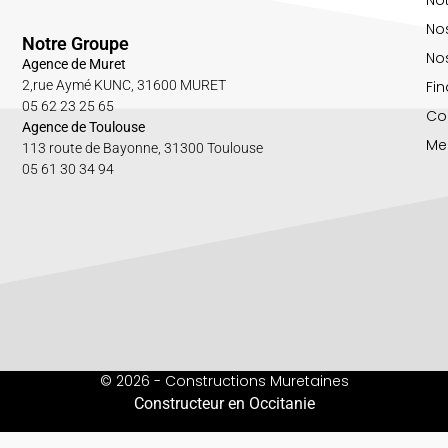
No
Notre Groupe
Nos
Agence de Muret
Fin
2,rue Aymé KUNC, 31600 MURET
05 62 23 25 65
Co
Agence de Toulouse
Me
113 route de Bayonne, 31300 Toulouse
05 61 30 34 94
© 2026 - Constructions Muretaines
Constructeur en Occitanie