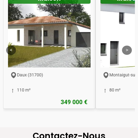
<
>
Daux (31700)
Montaigut-sur
110 m²
80 m²
349 000 €
Contactez-Nous