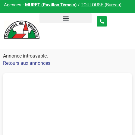
Agences :
MURET (Pavillon Témoin)
/
TOULOUSE (Bureau)
Annonce introuvable.
Retours aux annonces