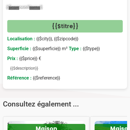
{{$carouselItems}}
<
>
{{$titre}}
Localisation :
{{$city}}, {{$zipcode}}
Superficie :
{{$superficie}} m²
Type :
{{$type}}
Prix :
{{$price}} €
{{$description}}
Référence :
{{$reference}}
Consultez également ...
Maison
Maiso