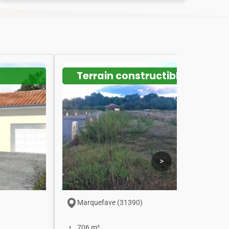
Terrain constructible
>
Marquefave (31390)
706 m²