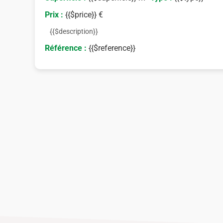
Prix :
{{$price}} €
{{$description}}
Référence :
{{$reference}}