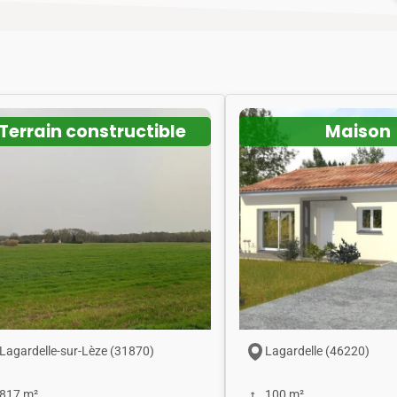
Terrain constructible
Maison
Lagardelle-sur-Lèze (31870)
Lagardelle (46220)
817 m²
100 m²