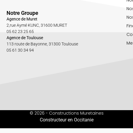
No
Notre Groupe
Nos
Agence de Muret
Fin
2,rue Aymé KUNC, 31600 MURET
05 62 23 25 65
Co
Agence de Toulouse
Me
113 route de Bayonne, 31300 Toulouse
05 61 30 34 94
© 2026 - Constructions Muretaines
Constructeur en Occitanie