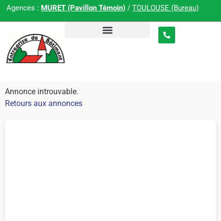
Agences :
MURET (Pavillon Témoin)
/
TOULOUSE (Bureau)
Annonce introuvable.
Retours aux annonces