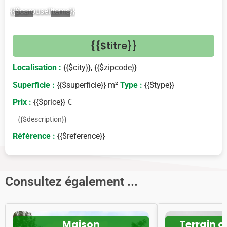
{{$carouselItems}}
<
>
{{$titre}}
Localisation :
{{$city}}, {{$zipcode}}
Superficie :
{{$superficie}} m²
Type :
{{$type}}
Prix :
{{$price}} €
{{$description}}
Référence :
{{$reference}}
Consultez également ...
Maison
Terrain c