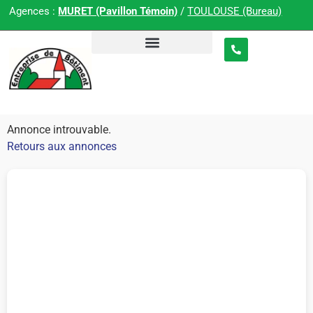
Agences :
MURET (Pavillon Témoin)
/
TOULOUSE (Bureau)
Annonce introuvable.
Retours aux annonces