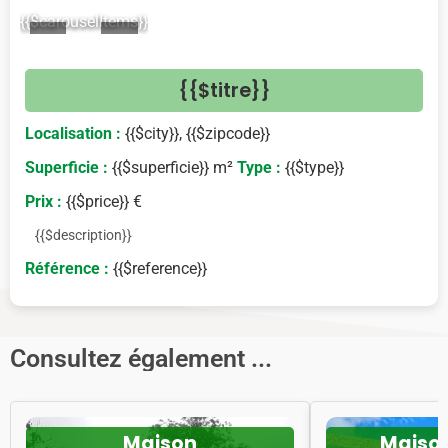
{{$carouselItems}}
<
>
{{$titre}}
Localisation :
{{$city}}, {{$zipcode}}
Superficie :
{{$superficie}} m²
Type :
{{$type}}
Prix :
{{$price}} €
{{$description}}
Référence :
{{$reference}}
Consultez également ...
Maison
Maiso