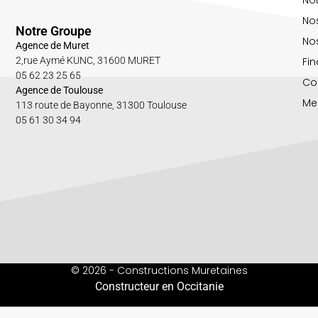
No
Notre Groupe
Nos
Agence de Muret
Fin
2,rue Aymé KUNC, 31600 MURET
05 62 23 25 65
Co
Agence de Toulouse
Me
113 route de Bayonne, 31300 Toulouse
05 61 30 34 94
© 2026 - Constructions Muretaines
Constructeur en Occitanie