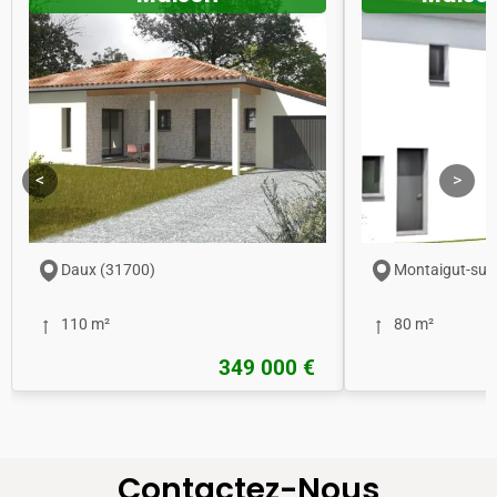
<
>
Daux (31700)
Montaigut-sur
110 m²
80 m²
349 000 €
Contactez-Nous