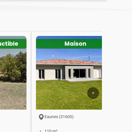
uctible
Maison
>
Eaunes (31600)
110 m²