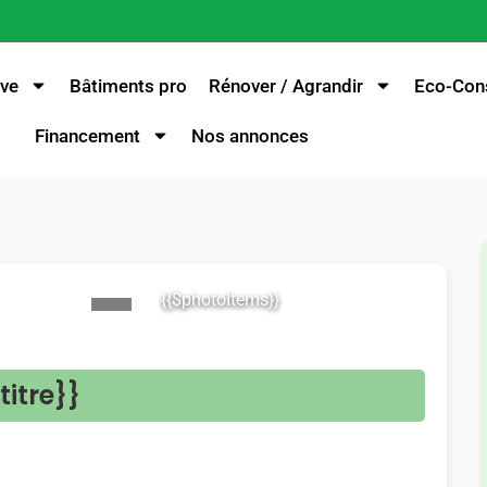
ve
Bâtiments pro
Rénover / Agrandir
Eco-Cons
Financement
Nos annonces
{{$photoItems}}
>
titre}}