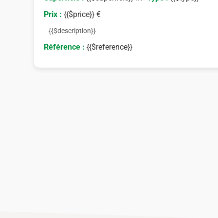
Prix :
{{$price}} €
{{$description}}
Référence :
{{$reference}}