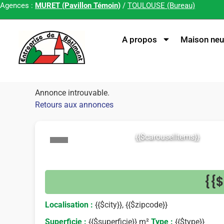
Agences :
MURET (Pavillon Témoin)
/
TOULOUSE (Bureau)
A propos
Maison neu
Annonce introuvable.
Retours aux annonces
{{$carouselItems}}
<
{{$
Localisation :
{{$city}}, {{$zipcode}}
Superficie :
{{$superficie}} m²
Type :
{{$type}}