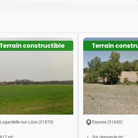
Terrain constructible
Terrain constr
Lagardelle-sur-Lèze (31870)
Eaunes (31600)
817 m²
Sur demande m²