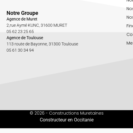
No
Notre Groupe
Nos
Agence de Muret
Fin
2,rue Aymé KUNC, 31600 MURET
05 62 23 25 65
Co
Agence de Toulouse
Me
113 route de Bayonne, 31300 Toulouse
05 61 30 34 94
© 2026 - Constructions Muretaines
Constructeur en Occitanie