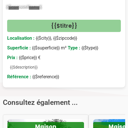
{{$carouselItems}}
<
>
{{$titre}}
Localisation :
{{$city}}, {{$zipcode}}
Superficie :
{{$superficie}} m²
Type :
{{$type}}
Prix :
{{$price}} €
{{$description}}
Référence :
{{$reference}}
Consultez également ...
Maison
Maiso