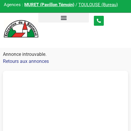
Agences :
MURET (Pavillon Témoin)
/
TOULOUSE (Bureau)
Annonce introuvable.
Retours aux annonces