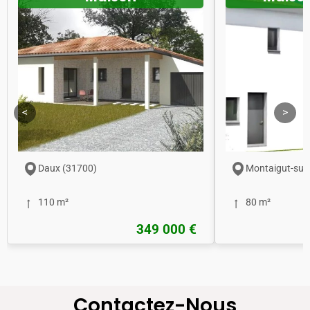
<
>
Daux (31700)
Montaigut-sur
110 m²
80 m²
349 000 €
Contactez-Nous