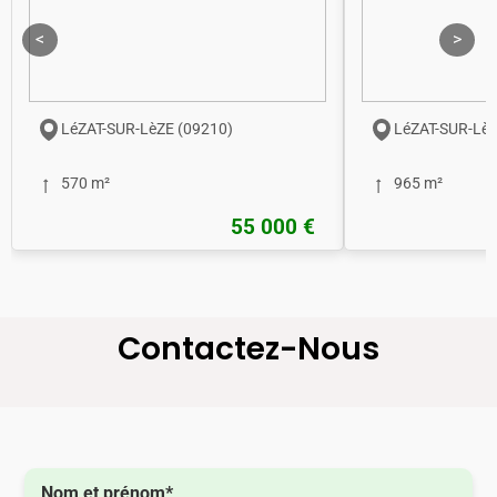
<
>
LéZAT-SUR-LèZE (09210)
LéZAT-SUR-LèZ
570 m²
965 m²
55 000 €
Contactez-Nous
Nom et prénom*