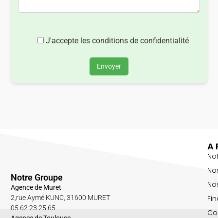
J'accepte les conditions de confidentialité
Envoyer
A 
No
No
Notre Groupe
Nos
Agence de Muret
Fin
2,rue Aymé KUNC, 31600 MURET
05 62 23 25 65
Co