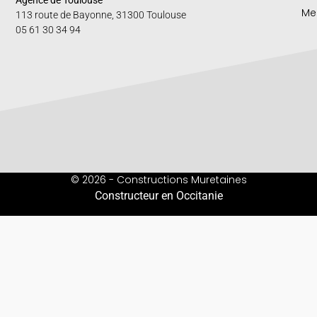
Agence de Toulouse
Me
113 route de Bayonne, 31300 Toulouse
05 61 30 34 94
© 2026 - Constructions Muretaines
Constructeur en Occitanie