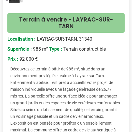
<
>
Terrain à vendre - LAYRAC-SUR-
TARN
Localisation :
LAYRAC-SUR-TARN, 31340
Superficie :
985 m²
Type :
Terrain constructible
Prix :
92 000 €
Découvrez ce terrain à bâtir de 985 m², situé dans un
environnement privilégié et calme à Layrac-sur-Tarn.
Entièrement viabilisé, il est prêt à accueillir votre projet de
maison individuelle avec une façade généreuse de 26,77
mètres. La parcelle offre une surface idéale pour aménager
un grand jardin et des espaces de vie extérieurs confortables.
Situé au sein d'un lotissement de qualité, ce terrain garantit
un voisinage paisible et un cadre de vie harmonieux.
L'exposition est pensée pour profiter d'un ensoleillement
maximal. La commune offre un cadre de vie authentique à