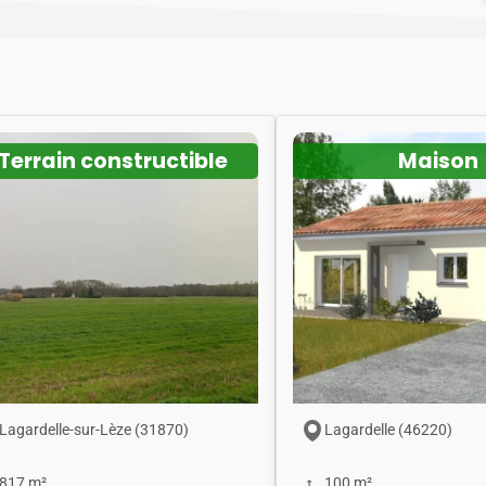
Terrain constructible
Maison
Lagardelle-sur-Lèze (31870)
Lagardelle (46220)
817 m²
100 m²