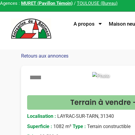
Agences :
MURET (Pavillon Témoin)
/
TOULOUSE (Bureau)
A propos
Maison neu
Retours aux annonces
<
Terrain à vendr
Localisation :
LAYRAC-SUR-TARN, 31340
Superficie :
1082 m²
Type :
Terrain constructible