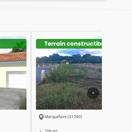
Terrain constructible
>
Marquefave (31390)
706 m²