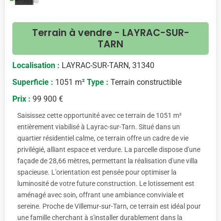
<
>
Terrain à vendre - LAYRAC-SUR-
TARN
Localisation :
LAYRAC-SUR-TARN, 31340
Superficie :
1051 m²
Type :
Terrain constructible
Prix :
99 900 €
Saisissez cette opportunité avec ce terrain de 1051 m²
entièrement viabilisé à Layrac-sur-Tarn. Situé dans un
quartier résidentiel calme, ce terrain offre un cadre de vie
privilégié, alliant espace et verdure. La parcelle dispose d'une
façade de 28,66 mètres, permettant la réalisation d'une villa
spacieuse. L'orientation est pensée pour optimiser la
luminosité de votre future construction. Le lotissement est
aménagé avec soin, offrant une ambiance conviviale et
sereine. Proche de Villemur-sur-Tarn, ce terrain est idéal pour
une famille cherchant à s'installer durablement dans la