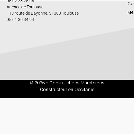
05 62 23 25 65
Co
Agence de Toulouse
Me
113 route de Bayonne, 31300 Toulouse
05 61 30 34 94
© 2026 - Constructions Muretaines
Constructeur en Occitanie