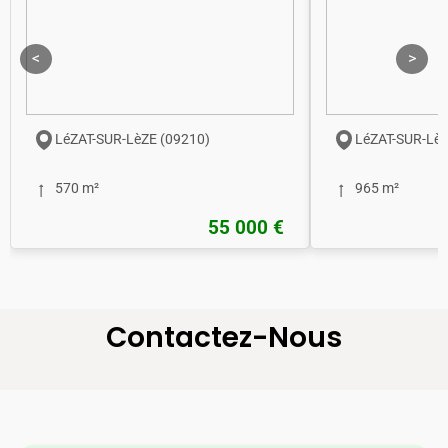
<
>
LéZAT-SUR-LèZE (09210)
LéZAT-SUR-LèZ
570 m²
965 m²
55 000 €
Contactez-Nous