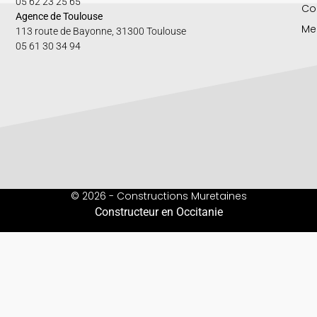
05 62 23 25 65
Co
Agence de Toulouse
Me
113 route de Bayonne, 31300 Toulouse
05 61 30 34 94
© 2026 - Constructions Muretaines
Constructeur en Occitanie