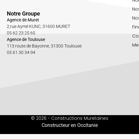
No
Notre Groupe
Nos
Agence de Muret
Fin
2,rue Aymé KUNC, 31600 MURET
05 62 23 25 65
Co
Agence de Toulouse
Me
113 route de Bayonne, 31300 Toulouse
05 61 30 34 94
© 2026 - Constructions Muretaines
Constructeur en Occitanie