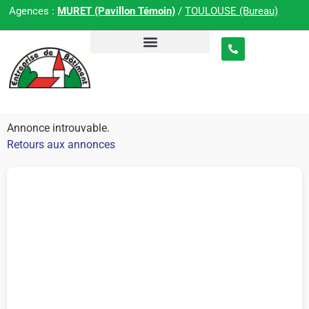
Agences :
MURET (Pavillon Témoin)
/
TOULOUSE (Bureau)
Annonce introuvable.
Retours aux annonces