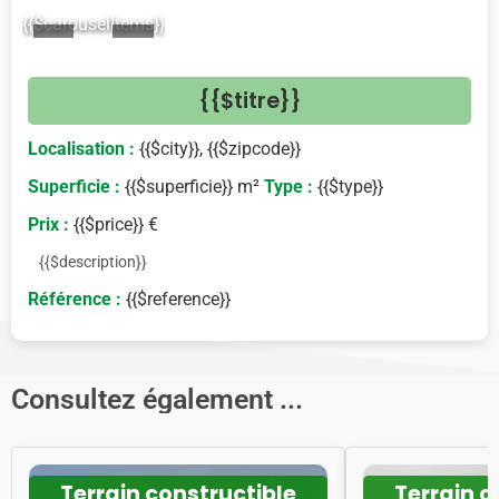
{{$carouselItems}}
<
>
{{$titre}}
Localisation :
{{$city}}, {{$zipcode}}
Superficie :
{{$superficie}} m²
Type :
{{$type}}
Prix :
{{$price}} €
{{$description}}
Référence :
{{$reference}}
Consultez également ...
Terrain constructible
Terrain c