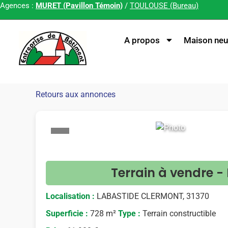
Agences :
MURET (Pavillon Témoin)
/
TOULOUSE (Bureau)
A propos
Maison neu
Retours aux annonces
<
Terrain à vendre 
Localisation :
LABASTIDE CLERMONT, 31370
Superficie :
728 m²
Type :
Terrain constructible