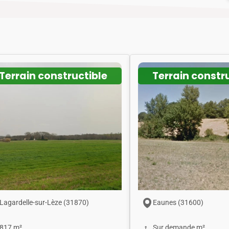
Terrain constructible
Terrain constr
Lagardelle-sur-Lèze (31870)
Eaunes (31600)
817 m²
Sur demande m²