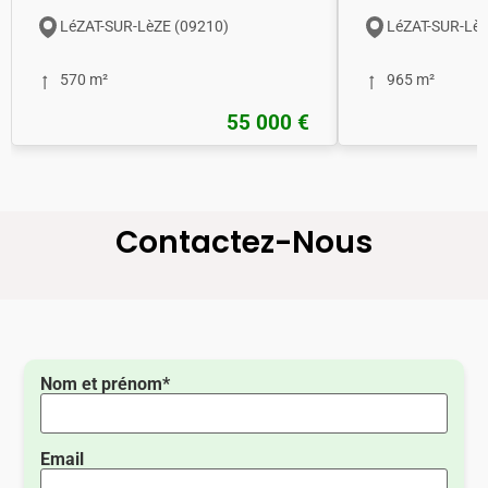
LéZAT-SUR-LèZE (09210)
LéZAT-SUR-LèZ
570 m²
965 m²
55 000 €
Contactez-Nous
Nom et prénom*
Email