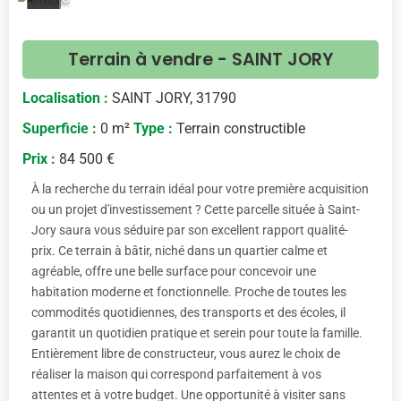
<
>
Terrain à vendre - SAINT JORY
Localisation :
SAINT JORY, 31790
Superficie :
0 m²
Type :
Terrain constructible
Prix :
84 500 €
À la recherche du terrain idéal pour votre première acquisition
ou un projet d'investissement ? Cette parcelle située à Saint-
Jory saura vous séduire par son excellent rapport qualité-
prix. Ce terrain à bâtir, niché dans un quartier calme et
agréable, offre une belle surface pour concevoir une
habitation moderne et fonctionnelle. Proche de toutes les
commodités quotidiennes, des transports et des écoles, il
garantit un quotidien pratique et serein pour toute la famille.
Entièrement libre de constructeur, vous aurez le choix de
réaliser la maison qui correspond parfaitement à vos
attentes et à votre budget. Une opportunité à visiter sans