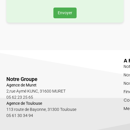
Envoyer
A 
No
No
Notre Groupe
Nos
Agence de Muret
Fin
2,rue Aymé KUNC, 31600 MURET
05 62 23 25 65
Co
Agence de Toulouse
Me
113 route de Bayonne, 31300 Toulouse
05 61 30 34 94