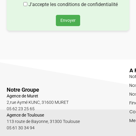
J'accepte les conditions de confidentialité
Envoyer
A 
No
No
Notre Groupe
Nos
Agence de Muret
Fin
2,rue Aymé KUNC, 31600 MURET
05 62 23 25 65
Co
Agence de Toulouse
Me
113 route de Bayonne, 31300 Toulouse
05 61 30 34 94