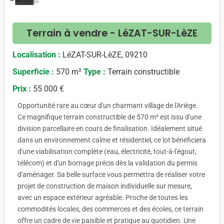
<
>
Terrain à vendre - LéZAT-SUR-LèZE
Localisation :
LéZAT-SUR-LèZE, 09210
Superficie :
570 m²
Type :
Terrain constructible
Prix :
55 000 €
Opportunité rare au cœur d'un charmant village de l'Ariège.
Ce magnifique terrain constructible de 570 m² est issu d'une
division parcellaire en cours de finalisation. Idéalement situé
dans un environnement calme et résidentiel, ce lot bénéficiera
d'une viabilisation complète (eau, électricité, tout-à-l'égout,
télécom) et d'un bornage précis dès la validation du permis
d'aménager. Sa belle surface vous permettra de réaliser votre
projet de construction de maison individuelle sur mesure,
avec un espace extérieur agréable. Proche de toutes les
commodités locales, des commerces et des écoles, ce terrain
offre un cadre de vie paisible et pratique au quotidien. Une