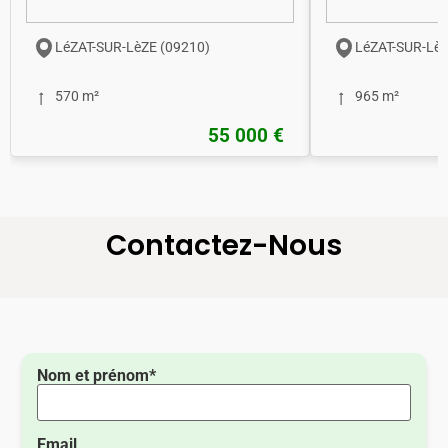
LéZAT-SUR-LèZE (09210)
LéZAT-SUR-LèZ
570 m²
965 m²
55 000 €
Contactez-Nous
Nom et prénom*
Email