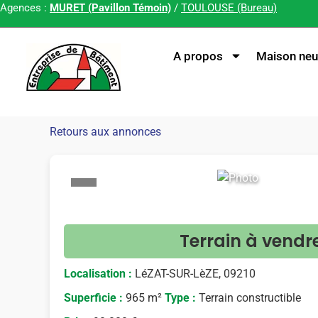
Agences :
MURET (Pavillon Témoin)
/
TOULOUSE (Bureau)
A propos
Maison neu
Retours aux annonces
<
Terrain à vendr
Localisation :
LéZAT-SUR-LèZE, 09210
Superficie :
965 m²
Type :
Terrain constructible