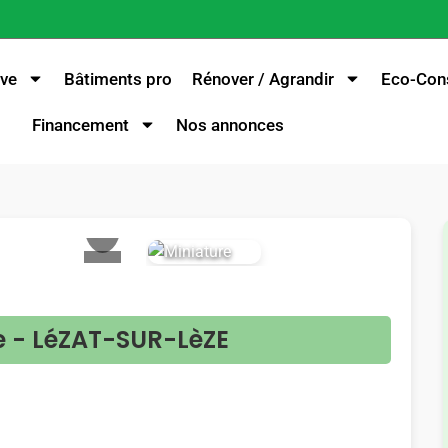
ve
Bâtiments pro
Rénover / Agrandir
Eco-Cons
Financement
Nos annonces
>
e - LéZAT-SUR-LèZE