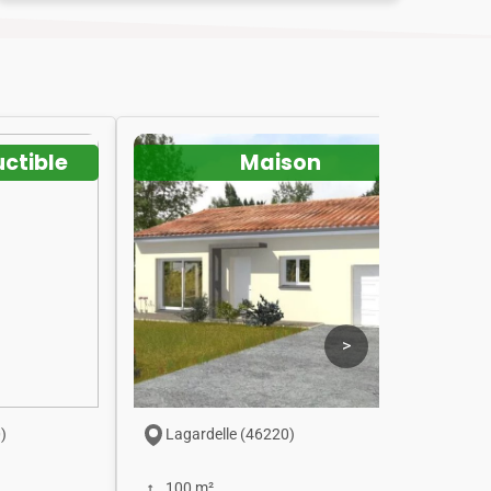
uctible
Maison
>
)
Lagardelle (46220)
100 m²