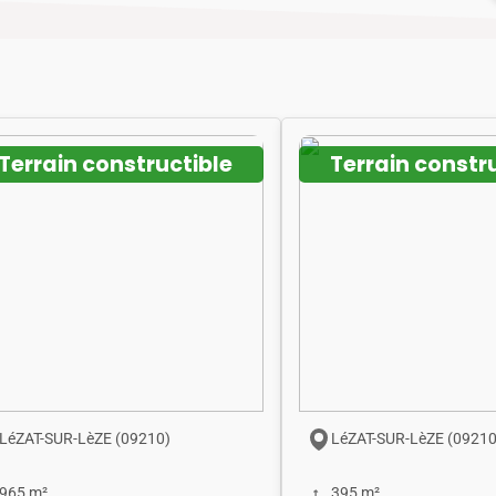
Terrain constructible
Terrain constr
LéZAT-SUR-LèZE (09210)
LéZAT-SUR-LèZE (09210
965 m²
395 m²