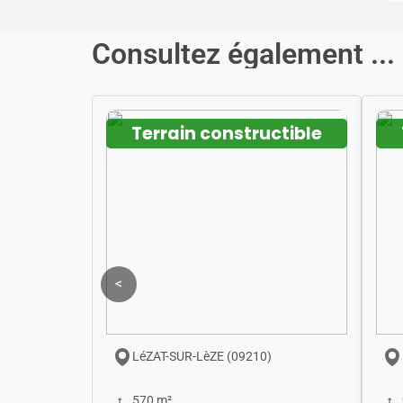
Consultez également ...
Terrain constructible
<
LéZAT-SUR-LèZE (09210)
570 m²