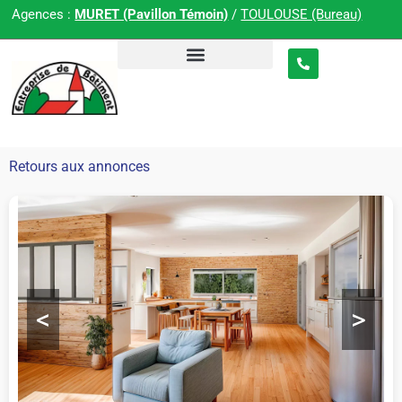
Agences :
MURET (Pavillon Témoin)
/
TOULOUSE (Bureau)
Retours aux annonces
<
>