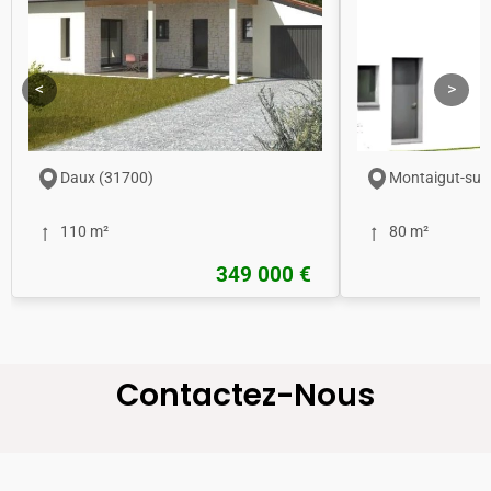
<
>
Daux (31700)
Montaigut-sur
110 m²
80 m²
349 000 €
Contactez-Nous