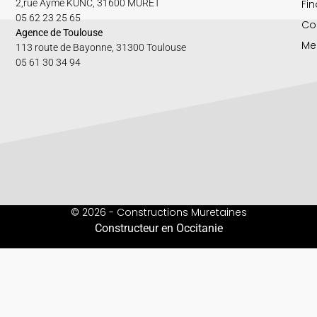
Fin
2,rue Aymé KUNC, 31600 MURET
05 62 23 25 65
Co
Agence de Toulouse
Me
113 route de Bayonne, 31300 Toulouse
05 61 30 34 94
© 2026 - Constructions Muretaines
Constructeur en Occitanie