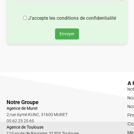
J'accepte les conditions de confidentialité
Envoyer
A 
No
No
Notre Groupe
Nos
Agence de Muret
Fin
2,rue Aymé KUNC, 31600 MURET
05 62 23 25 65
Co
Agence de Toulouse
Me
113 route de Bayonne, 31300 Toulouse