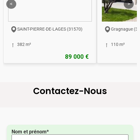
<
>
SAINT-PIERRE-DE-LAGES (31570)
Gragnague (3
382 m²
110 m²
89 000 €
Contactez-Nous
Nom et prénom*