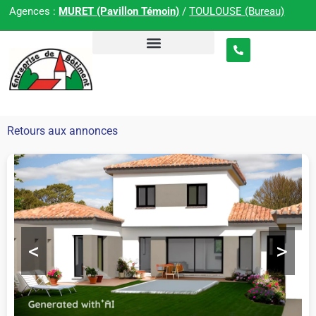
Agences :
MURET (Pavillon Témoin)
/
TOULOUSE (Bureau)
Retours aux annonces
<
>