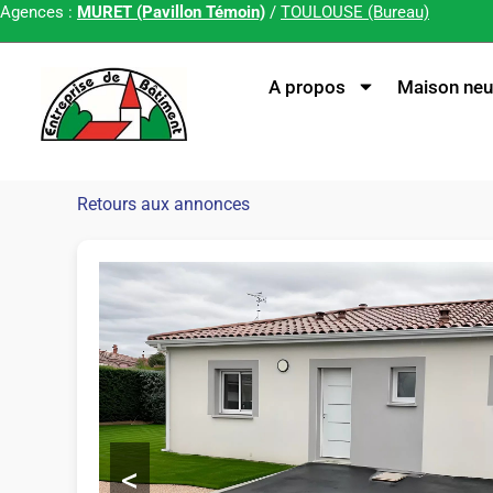
Agences :
MURET (Pavillon Témoin)
/
TOULOUSE (Bureau)
A propos
Maison neu
Retours aux annonces
<