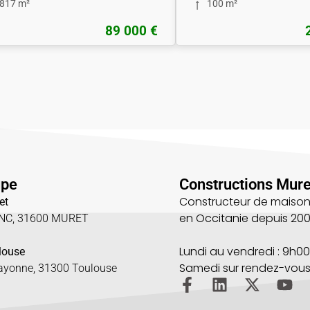
817 m²
100 m²
89 000 €
upe
Constructions Mure
Constructeur de maison
et
en Occitanie depuis 20
UNC, 31600 MURET
5
Lundi au vendredi : 9h00
louse
Samedi sur rendez-vou
Bayonne, 31300 Toulouse