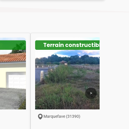
Terrain constructible
>
Marquefave (31390)