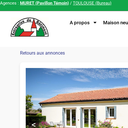
Agences :
MURET (Pavillon Témoin)
/
TOULOUSE (Bureau)
A propos
Maison neu
Retours aux annonces
<