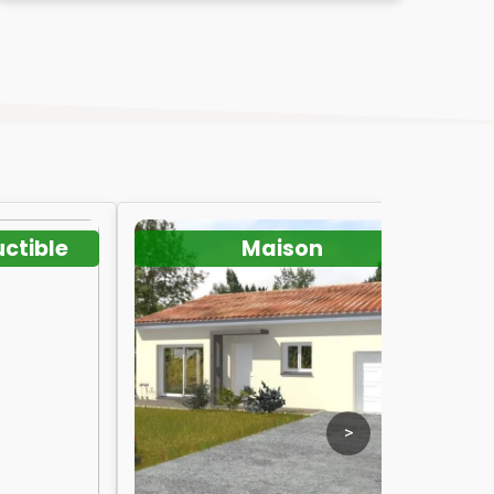
uctible
Maison
>