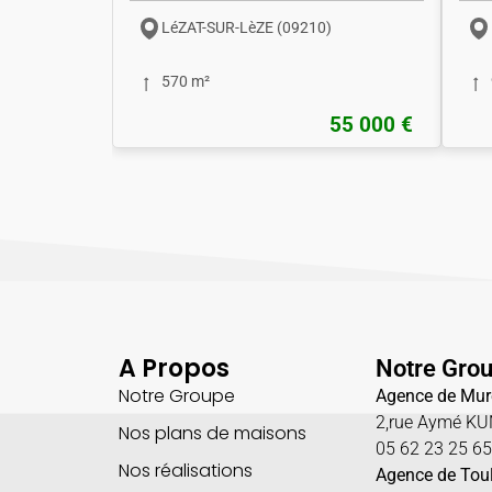
LéZAT-SUR-LèZE (09210)
570 m²
55 000 €
A Propos
Notre Gro
Notre Groupe
Agence de Mur
2,rue Aymé K
Nos plans de maisons
05 62 23 25 6
Nos réalisations
Agence de Tou