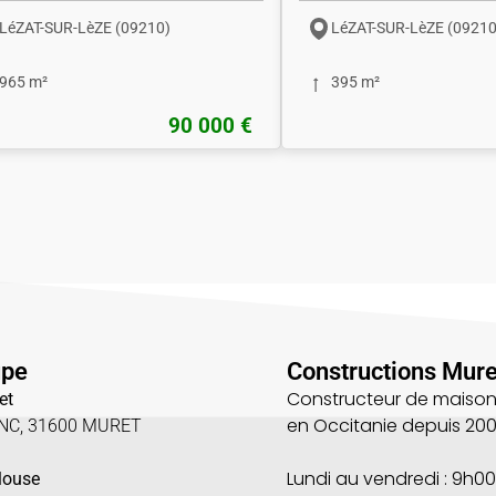
LéZAT-SUR-LèZE (09210)
LéZAT-SUR-LèZE (09210
965 m²
395 m²
90 000 €
upe
Constructions Mure
Constructeur de maison
et
en Occitanie depuis 20
UNC, 31600 MURET
5
Lundi au vendredi : 9h00
louse