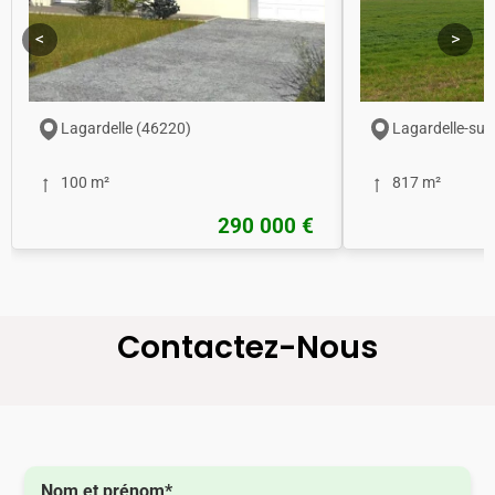
<
>
Lagardelle (46220)
Lagardelle-sur
100 m²
817 m²
290 000 €
Contactez-Nous
Nom et prénom*