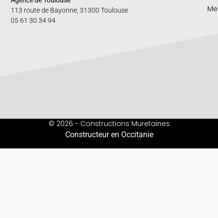
Agence de Toulouse
Me
113 route de Bayonne, 31300 Toulouse
05 61 30 34 94
© 2026 - Constructions Muretaines
Constructeur en Occitanie