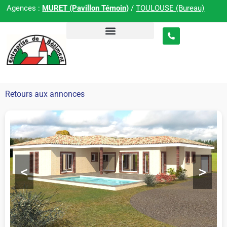
Agences :
MURET (Pavillon Témoin)
/
TOULOUSE (Bureau)
Retours aux annonces
<
>