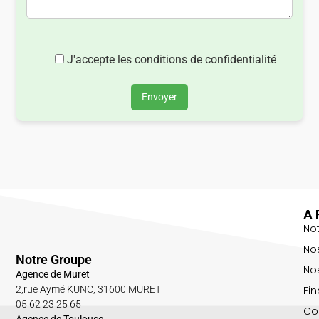
J'accepte les conditions de confidentialité
Envoyer
A 
No
No
Notre Groupe
Nos
Agence de Muret
Fin
2,rue Aymé KUNC, 31600 MURET
05 62 23 25 65
Co