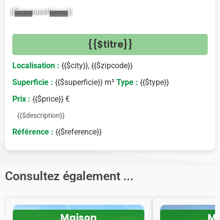
{{$carouselItems}}
<
>
{{$titre}}
Localisation :
{{$city}}, {{$zipcode}}
Superficie :
{{$superficie}} m²
Type :
{{$type}}
Prix :
{{$price}} €
{{$description}}
Référence :
{{$reference}}
Consultez également ...
Maison
Ma