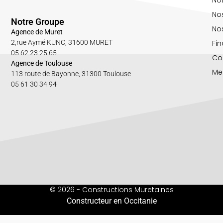
No
Notre Groupe
Nos
Agence de Muret
Fin
2,rue Aymé KUNC, 31600 MURET
05 62 23 25 65
Co
Agence de Toulouse
Me
113 route de Bayonne, 31300 Toulouse
05 61 30 34 94
© 2026 - Constructions Muretaines
Constructeur en Occitanie