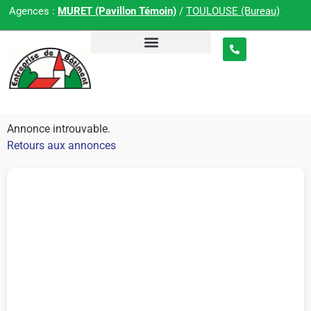
Agences :
MURET (Pavillon Témoin)
/
TOULOUSE (Bureau)
Annonce introuvable.
Retours aux annonces