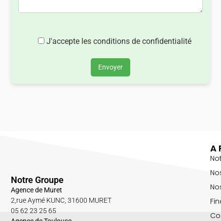
J'accepte les conditions de confidentialité
Envoyer
A 
No
No
Notre Groupe
Nos
Agence de Muret
Fin
2,rue Aymé KUNC, 31600 MURET
05 62 23 25 65
Co