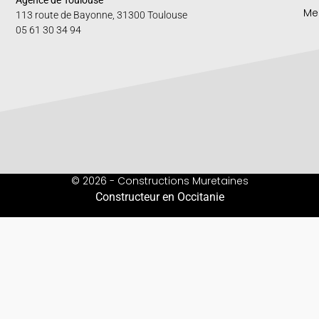
Agence de Toulouse
Me
113 route de Bayonne, 31300 Toulouse
05 61 30 34 94
© 2026 - Constructions Muretaines
Constructeur en Occitanie