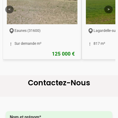
<
>
Eaunes (31600)
Lagardelle-sur
Sur demande m²
817 m²
125 000 €
Contactez-Nous
Nom et prénom*