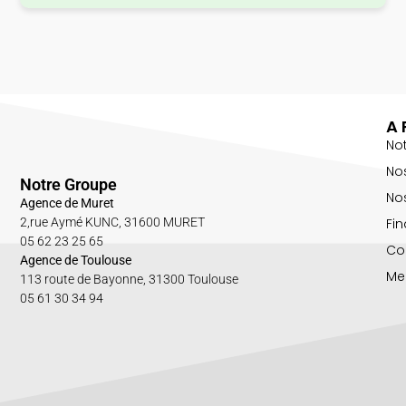
A 
No
No
Notre Groupe
Nos
Agence de Muret
Fin
2,rue Aymé KUNC, 31600 MURET
05 62 23 25 65
Co
Agence de Toulouse
Me
113 route de Bayonne, 31300 Toulouse
05 61 30 34 94