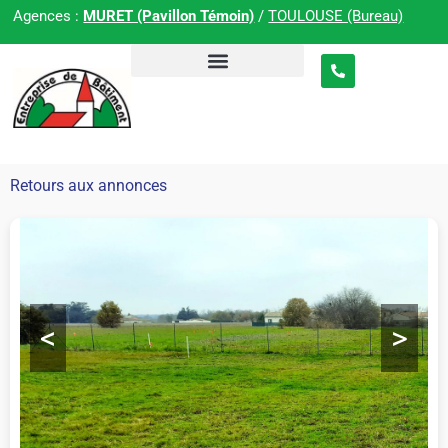
Agences :
MURET (Pavillon Témoin)
/
TOULOUSE (Bureau)
Retours aux annonces
<
>