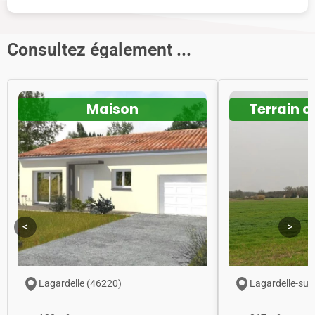
Consultez également ...
Maison
Terrain c
<
>
Lagardelle (46220)
Lagardelle-sur