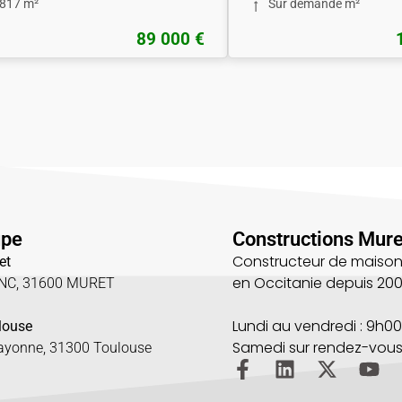
817 m²
Sur demande m²
89 000 €
upe
Constructions Mure
Constructeur de maison
et
en Occitanie depuis 20
UNC, 31600 MURET
5
Lundi au vendredi : 9h00
louse
Samedi sur rendez-vou
Bayonne, 31300 Toulouse