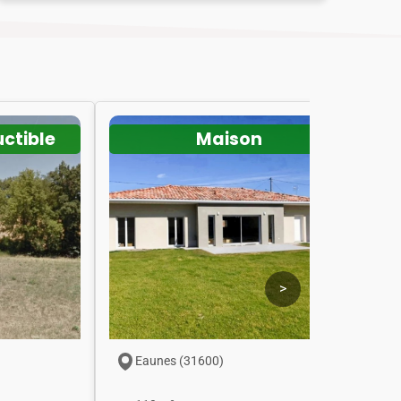
uctible
Maison
>
Eaunes (31600)