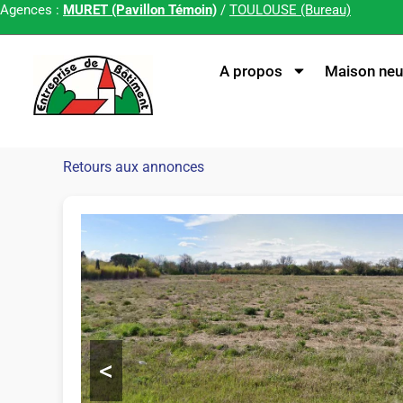
Agences :
MURET (Pavillon Témoin)
/
TOULOUSE (Bureau)
A propos
Maison neu
Retours aux annonces
<