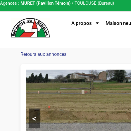
Agences :
MURET (Pavillon Témoin)
/
TOULOUSE (Bureau)
A propos
Maison neu
Retours aux annonces
<