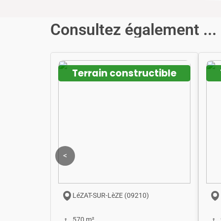
Consultez également ...
Terrain constructible
<
LéZAT-SUR-LèZE (09210)
570 m²