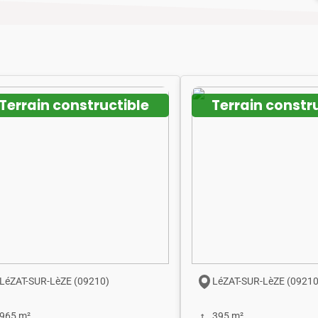
Terrain constructible
Terrain constr
LéZAT-SUR-LèZE (09210)
LéZAT-SUR-LèZE (09210
965 m²
395 m²