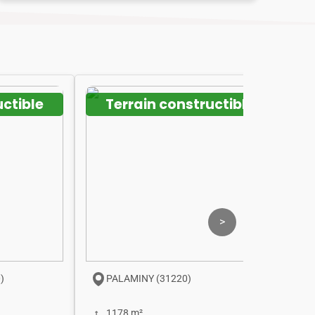
uctible
Terrain constructible
>
)
PALAMINY (31220)
1178 m²