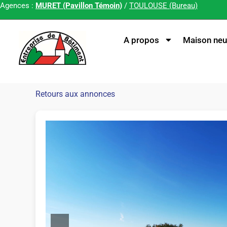
Agences :
MURET (Pavillon Témoin)
/
TOULOUSE (Bureau)
A propos
Maison neu
Retours aux annonces