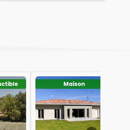
uctible
Maison