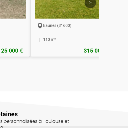
>
Eaunes (31600)
110 m²
125 000 €
315 000 €
taines
s personnalisées à Toulouse et