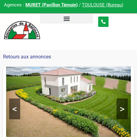
Agences :
MURET (Pavillon Témoin)
/
TOULOUSE (Bureau)
Retours aux annonces
<
>