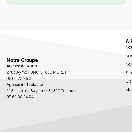
A 
No
No
Notre Groupe
Nos
Agence de Muret
Fin
2,rue Aymé KUNC, 31600 MURET
05 62 23 25 65
Co
Agence de Toulouse
Me
113 route de Bayonne, 31300 Toulouse
05 61 30 34 94