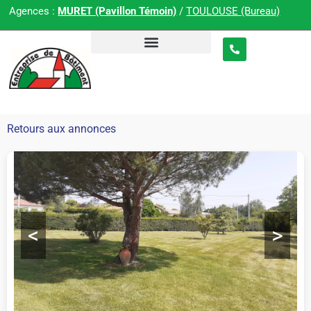
Agences :
MURET (Pavillon Témoin)
/
TOULOUSE (Bureau)
Retours aux annonces
<
>