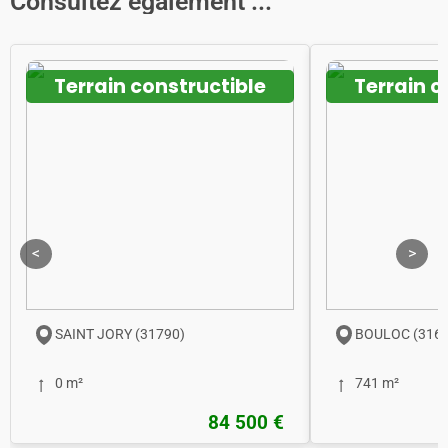
Consultez également ...
Terrain constructible
Terrain c
<
>
SAINT JORY (31790)
BOULOC (3162
0 m²
741 m²
84 500 €