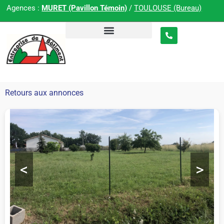
Agences :
MURET (Pavillon Témoin)
/
TOULOUSE (Bureau)
Retours aux annonces
<
>