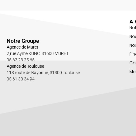
A 
No
No
Notre Groupe
Nos
Agence de Muret
Fin
2,rue Aymé KUNC, 31600 MURET
05 62 23 25 65
Co
Agence de Toulouse
Me
113 route de Bayonne, 31300 Toulouse
05 61 30 34 94