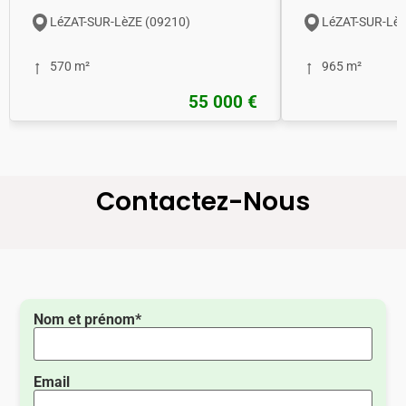
LéZAT-SUR-LèZE (09210)
LéZAT-SUR-LèZ
570 m²
965 m²
55 000 €
Contactez-Nous
Nom et prénom*
Email