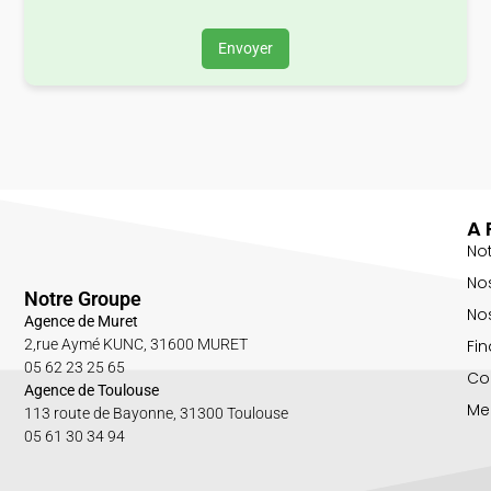
Envoyer
A 
No
No
Notre Groupe
Nos
Agence de Muret
Fin
2,rue Aymé KUNC, 31600 MURET
05 62 23 25 65
Co
Agence de Toulouse
Me
113 route de Bayonne, 31300 Toulouse
05 61 30 34 94