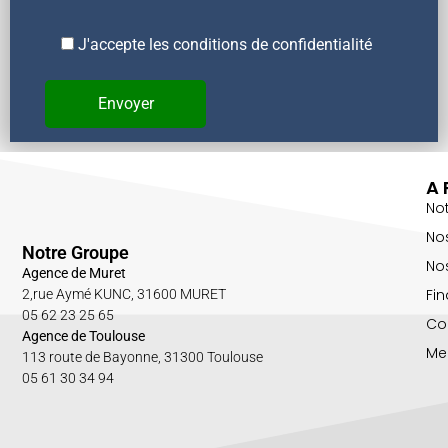
J'accepte les conditions de confidentialité
A 
No
No
Notre Groupe
Nos
Agence de Muret
Fin
2,rue Aymé KUNC, 31600 MURET
05 62 23 25 65
Co
Agence de Toulouse
Me
113 route de Bayonne, 31300 Toulouse
05 61 30 34 94