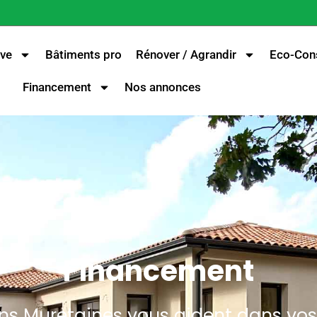
ve
Bâtiments pro
Rénover / Agrandir
Eco-Cons
Financement
Nos annonces
Financement
ns Muretaines vous aident dans v