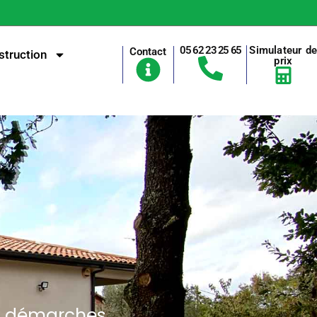
05 62 23 25 65
Simulateur d
Contact
truction
prix
os démarches