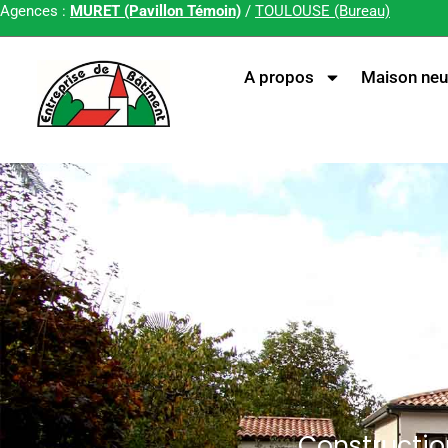
Agences :
MURET (Pavillon Témoin)
/
TOULOUSE (Bureau)
A propos
Maison neu
Constructio