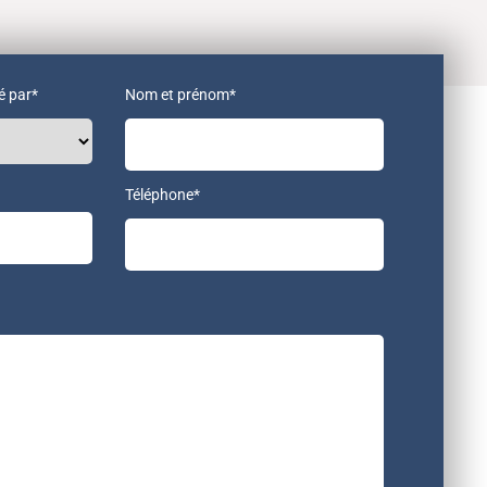
é par*
Nom et prénom*
Téléphone*