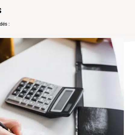
s
dés :