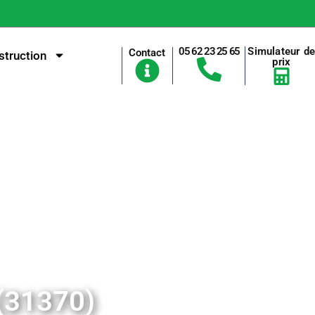
05 62 23 25 65
Simulateur d
Contact
truction
prix
 (31370)