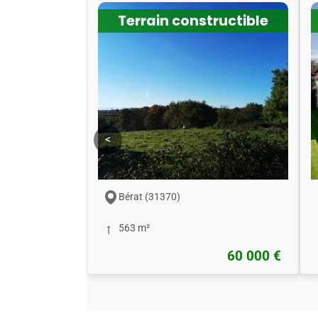
Terrain constructible
<
Bérat (31370)
563 m²
60 000 €