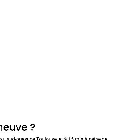
neuve ?
ée au sud-ouest de Toulouse, et à 15 min à peine de