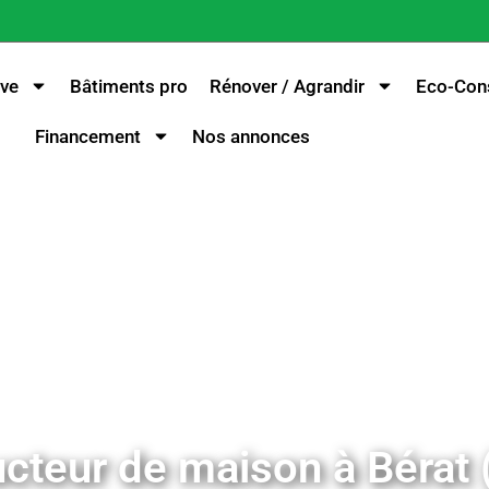
ve
Bâtiments pro
Rénover / Agrandir
Eco-Cons
Financement
Nos annonces
cteur de maison à Bérat