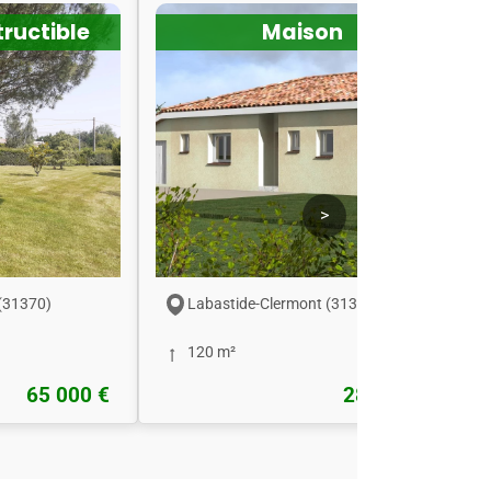
tructible
Maison
>
(31370)
Labastide-Clermont (31370)
120 m²
65 000 €
280 000 €