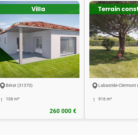
Villa
Terrain cons
Bérat (31370)
Labastide-Clermont 
106 m²
916 m²
260 000 €