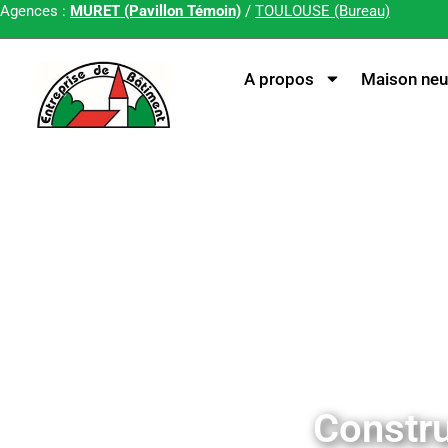
Agences :
MURET (Pavillon Témoin)
/
TOULOUSE (Bureau)
A propos
Maison neu
Constru