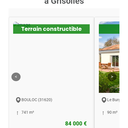
à Grisolles
Terrain constructible
<
>
BOULOC (31620)
Le Burgaud
741 m²
90 m²
84 000 €