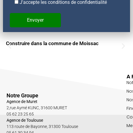
J'accepte les conditions de confidentialité
Construire dans la commune de Moissac
A 
No
No
Notre Groupe
Nos
Agence de Muret
Fin
2,rue Aymé KUNC, 31600 MURET
05 62 23 25 65
Co
Agence de Toulouse
Me
113 route de Bayonne, 31300 Toulouse
05 61 30 34 94