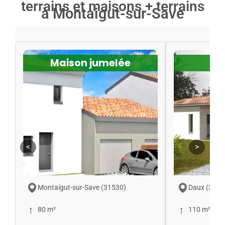
terrains et maisons + terrains
à Montaigut-sur-Save
Maison jumelée
<
>
Montaigut-sur-Save (31530)
Daux (3170
80 m²
110 m²