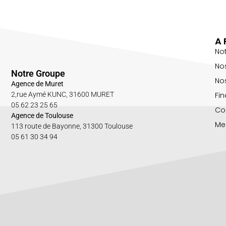
A 
No
No
Notre Groupe
Nos
Agence de Muret
Fin
2,rue Aymé KUNC, 31600 MURET
05 62 23 25 65
Co
Agence de Toulouse
Me
113 route de Bayonne, 31300 Toulouse
05 61 30 34 94