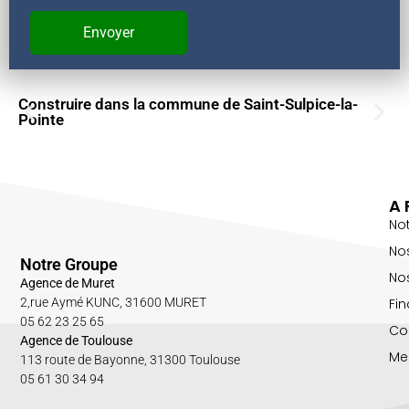
Construire dans la commune de Saint-Sulpice-la-
Pointe
A 
No
No
Notre Groupe
Nos
Agence de Muret
Fin
2,rue Aymé KUNC, 31600 MURET
05 62 23 25 65
Co
Agence de Toulouse
Me
113 route de Bayonne, 31300 Toulouse
05 61 30 34 94