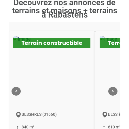
Découvrez nos annonces de
terrains et maisons + terrains
à Rabastens
Terrain constructible
Terrain
<
>
BESSIèRES (31660)
BESSIèRES 
840 m²
610 m²