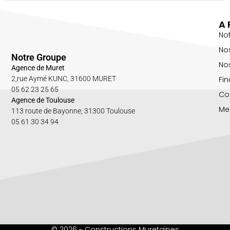
A 
No
No
Notre Groupe
Nos
Agence de Muret
Fin
2,rue Aymé KUNC, 31600 MURET
05 62 23 25 65
Co
Agence de Toulouse
Me
113 route de Bayonne, 31300 Toulouse
05 61 30 34 94
© 2026 - Constructions Muretaines