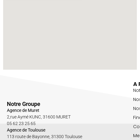
A 
No
No
Notre Groupe
Nos
Agence de Muret
Fin
2,rue Aymé KUNC, 31600 MURET
05 62 23 25 65
Co
Agence de Toulouse
Me
113 route de Bayonne, 31300 Toulouse