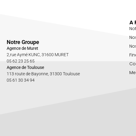
A 
No
No
Notre Groupe
Nos
Agence de Muret
Fin
2,rue Aymé KUNC, 31600 MURET
05 62 23 25 65
Co
Agence de Toulouse
Me
113 route de Bayonne, 31300 Toulouse
05 61 30 34 94