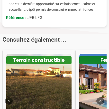
pas cette dernière opportunité sur ce lotissement calme et
accueillant. dépôt permis de construire immédiat! foncez!!
Référence :
JFB-LFG
Consultez également ...
Terrain constructible
Fe
<
>