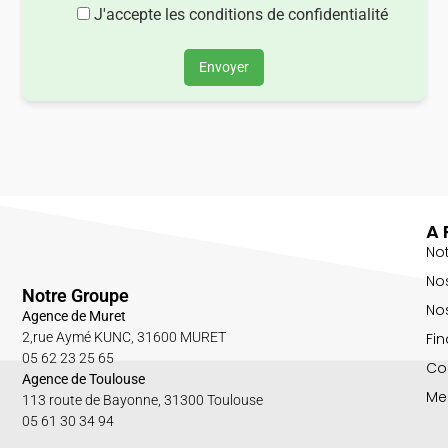
J'accepte les conditions de confidentialité
Envoyer
A 
No
No
Notre Groupe
Nos
Agence de Muret
Fin
2,rue Aymé KUNC, 31600 MURET
05 62 23 25 65
Co
Agence de Toulouse
Me
113 route de Bayonne, 31300 Toulouse
05 61 30 34 94