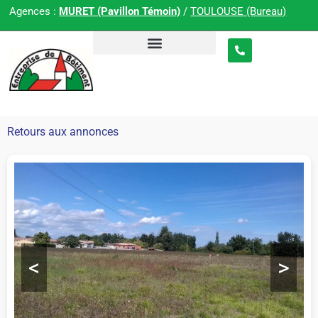
Agences :
MURET (Pavillon Témoin)
/
TOULOUSE (Bureau)
Retours aux annonces
<
>